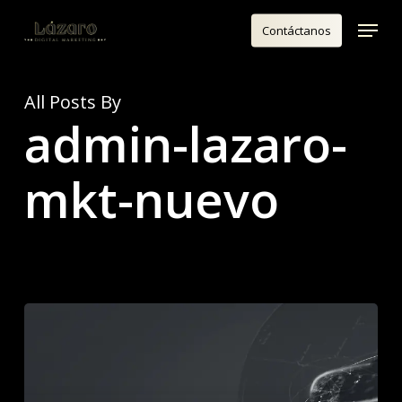
Skip
Menu
Contáctanos
to
Close
main
Menu
content
All Posts By
admin-lazaro-
mkt-nuevo