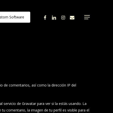
facebook
linkedin
instagram
email
stom Software
Menu
o de comentarios, así como la dirección IP del
 servicio de Gravatar para ver si la estás usando. La
 tu comentario, la imagen de tu perfil es visible para el