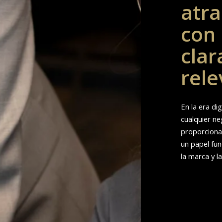
atra
con 
clar
rel
En la era dig
cualquier ne
proporciona
un papel fun
la marca y la