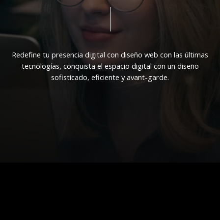
Redefine
tu
presencia
digital
con
diseño
web
con
las
últimas
tecnologías,
conquista
el
espacio
digital
con
un
diseño
sofisticado,
eficiente
y
avant-garde.