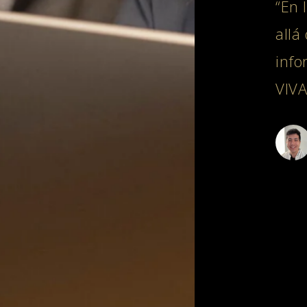
“En 
allá
info
VIVA