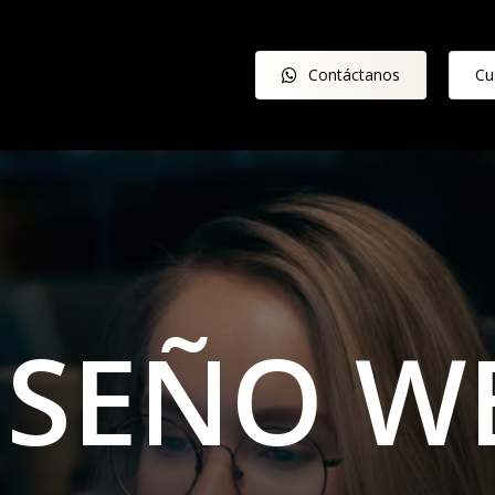
Contáctanos
Cu
I
S
E
Ñ
O
W